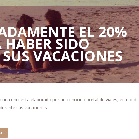
ADAMENTE EL 20%
 HABER SIDO
N SUS VACACIONES
n una encuesta elaborado por un conocido portal de viajes, en donde
 durante sus vacaciones.
O