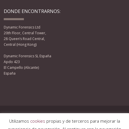
DONDE ENCONTRARNOS:
Dynamic Forensics Ltd
20th Floor, Central Tower,
28 Queen’s Road Central,
Central (Hong Kong)
Dynamic Forensics SL España
Apdo 423
El Campello (Alicante)
España
Facebook
Twitter
YouTube
RSS
© 2013 DYNAMIC FORENSICS LTD. ALL RIGHTS RESERVED.
Utilizamos
cookies
propias y de terceros para mejorar la