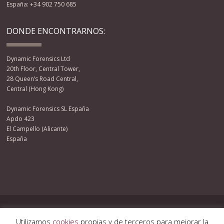
España: +34 902 750 685
DONDE ENCONTRARNOS:
Dynamic Forensics Ltd
20th Floor, Central Tower,
28 Queen’s Road Central,
Central (Hong Kong)
Dynamic Forensics SL España
Apdo 423
El Campello (Alicante)
España
Facebook
Twitter
YouTube
RSS
© 2013 DYNAMIC FORENSICS LTD. ALL RIGHTS RESERVED.
Utilizamos
cookies
propias y de terceros para mejorar la