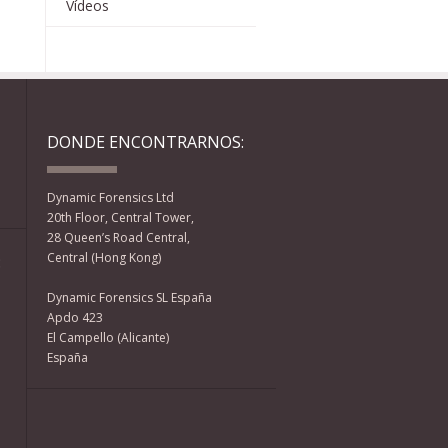
Vídeos
DONDE ENCONTRARNOS:
Dynamic Forensics Ltd
20th Floor, Central Tower,
28 Queen’s Road Central,
Central (Hong Kong)
:
Dynamic Forensics SL España
Apdo 423
El Campello (Alicante)
España
Facebook
Twitter
YouTube
RSS